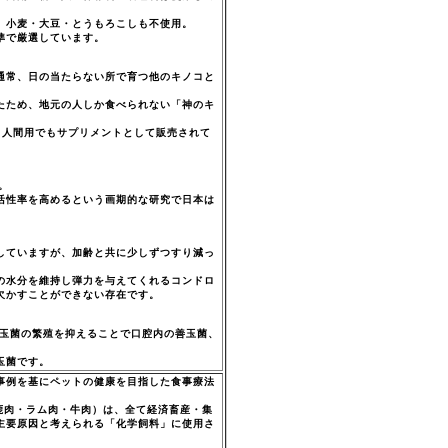
、小麦・大豆・とうもろこしも不使用。
準で厳選しています。
通常、日の当たらない所で育つ他のキノコと
たため、地元の人しか食べられない「神のキ
、人間用でもサプリメントとして販売されて
。
活性率を高めるという画期的な研究で日本は
していますが、加齢と共に少しずつすり減っ
の水分を維持し弾力を与えてくれるコンドロ
欠かすことができない存在です。
悪玉菌の繁殖を抑えることで口腔内の善玉菌、
。
玉菌です。
事例を基にペットの健康を目指した食事療法
・鹿肉・ラム肉・牛肉）は、全て経済畜産・集
主要原因と考えられる「化学飼料」に使用さ