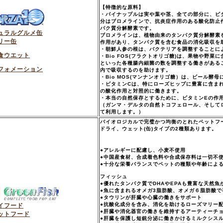
【特徴的な原料】
・パイナップルは実や葉や茎、全ての部分に、ビ
分はブロメラインで、抗炎症作用のある酸化防止
パク質分解酵素です。
ュラルグルメ缶
ブロメラインは、植物由来のタンパク質分解酵素
リー缶
作用があり、タンパク質を含む食品の消化吸収を
・朝鮮人参の根は、バクテリアを調整することに
食ウエット
・Bio FOS(フラクトオリゴ糖)は、果物や野
といった各種腸内細菌の数を調整する働きがある
フォメーション
内で吸収するのを助けます。
・Bio MOS(マンナンオリゴ糖）は、ビール酵
・ビタミンCは、特にローズヒップに豊富に含ま
の酸化作用と対照的に働きます。
・本当の自然保存とするために、ビタミンEの作
（ガンマ・デルタの自然トコフェロール、そして
て利用します。）
バイオロジカルで完璧かつ均衡のとれたペットフ
ドライ、ウェット(缶)タイプの2種類あります。
●アレルギーに配慮し、小麦不使用
●中国産食材、合成着色料や合成保存料は一切不
●十分な栄養バランスでペットの種類や年齢によ
フィッシュ
●優れたタンパク質でDHAやEPAも豊富な天然魚
●魚に含まれるオメガ3脂肪酸、オメガ６脂肪酸で
●タウリンが肝臓や心臓の働きをサポート
●抗酸化成分を含み、消化を助けるローズマリー
イフード
●肝臓や消化器官の働きを維持するアーティーチ
ットフード
●肝臓を保護し短銃分泌に働きかけるミルクシス