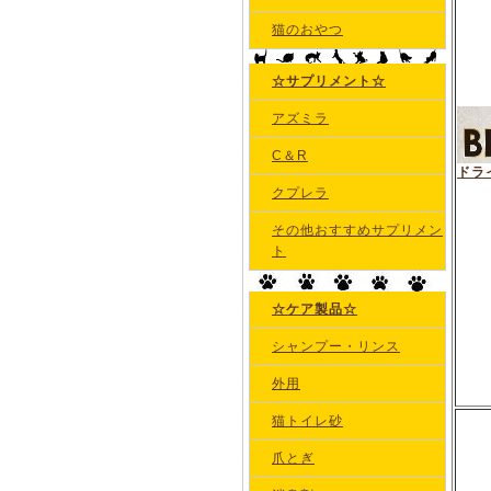
猫のおやつ
☆サプリメント☆
アズミラ
C＆R
ドラ
クプレラ
その他おすすめサプリメン
ト
☆ケア製品☆
シャンプー・リンス
外用
猫トイレ砂
爪とぎ