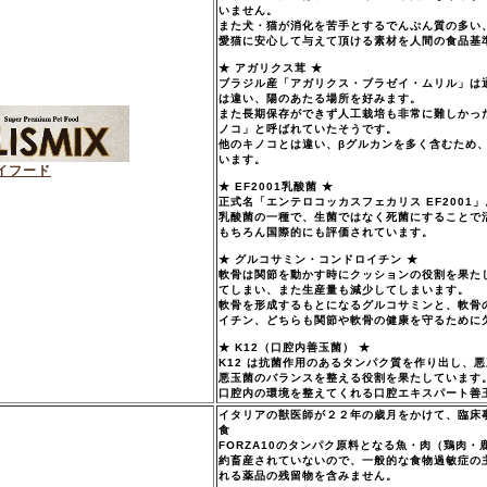
いません。
また犬・猫が消化を苦手とするでんぷん質の多い
愛猫に安心して与えて頂ける素材を人間の食品基
★ アガリクス茸 ★
ブラジル産「アガリクス・ブラゼイ・ムリル」は
は違い、陽のあたる場所を好みます。
また長期保存ができず人工栽培も非常に難しかっ
ノコ」と呼ばれていたそうです。
他のキノコとは違い、βグルカンを多く含むため
います。
イフード
★ EF2001乳酸菌 ★
正式名「エンテロコッカスフェカリス EF2001」
乳酸菌の一種で、生菌ではなく死菌にすることで
もちろん国際的にも評価されています。
★ グルコサミン・コンドロイチン ★
軟骨は関節を動かす時にクッションの役割を果た
てしまい、また生産量も減少してしまいます。
軟骨を形成するもとになるグルコサミンと、軟骨
イチン、どちらも関節や軟骨の健康を守るために
★ K12（口腔内善玉菌） ★
K12 は抗菌作用のあるタンパク質を作り出し、
悪玉菌のバランスを整える役割を果たしています
口腔内の環境を整えてくれる口腔エキスパート善
イタリアの獣医師が２２年の歳月をかけて、臨床
食
FORZA10のタンパク原料となる魚・肉（鶏肉
約畜産されていないので、一般的な食物過敏症の
れる薬品の残留物を含みません。