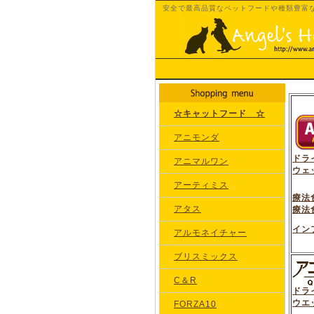
安全で最高品質なペットフードや種類豊富
☆キャットフード ☆
アニモンダ
ドラ
アニマルワン
ウェ
アーティミス
療法
アタス
療法
イン
アルモネイチャー
ブリスミックス
C＆R
ドラ
ウエ
FORZA10