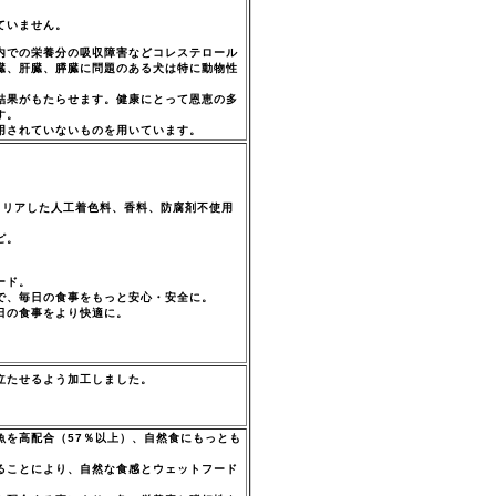
ていません。
内での栄養分の吸収障害などコレステロール
臓、肝臓、膵臓に問題のある犬は特に動物性
結果がもたらせます。健康にとって恩恵の多
す。
用されていないものを用いています。
。
クリアした人工着色料、香料、防腐剤不使用
ピ。
ード。
で、毎日の食事をもっと安心・安全に。
日の食事をより快適に。
立たせるよう加工しました。
。
魚を高配合（57％以上）、自然食にもっとも
することにより、自然な食感とウェットフード