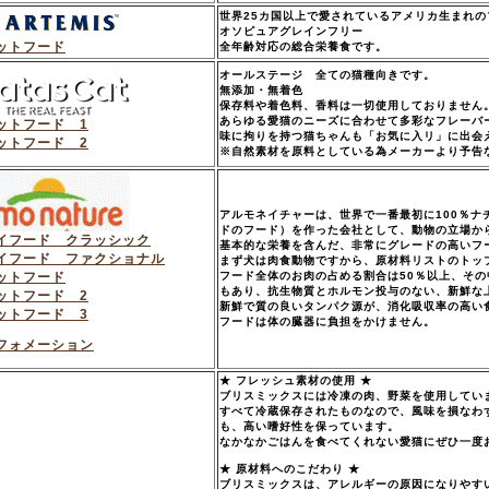
世界25カ国以上で愛されているアメリカ生まれ
オソピュアグレインフリー
ットフード
全年齢対応の総合栄養食です。
オールステージ 全ての猫種向きです。
無添加・無着色
保存料や着色料、香料は一切使用しておりません
あらゆる愛猫のニーズに合わせて多彩なフレーバ
ットフード 1
味に拘りを持つ猫ちゃんも「お気に入リ」に出会
ットフード 2
※自然素材を原料としている為メーカーより予告
アルモネイチャーは、世界で一番最初に100％ナ
ドのフード）を作った会社として、動物の立場か
イフード クラッシック
基本的な栄養を含んだ、非常にグレードの高いフ
イフード ファクショナル
まず犬は肉食動物ですから、原材料リストのトッ
ットフード
フード全体のお肉の占める割合は50％以上、その
もあり、抗生物質とホルモン投与のない、新鮮な
ットフード 2
新鮮で質の良いタンパク源が、消化吸収率の高い
ットフード 3
フードは体の臓器に負担をかけません。
フォメーション
★ フレッシュ素材の使用 ★
ブリスミックスには冷凍の肉、野菜を使用してい
すべて冷蔵保存されたものなので、風味を損なわ
も、高い嗜好性を保っています。
なかなかごはんを食べてくれない愛猫にぜひ一度
★ 原材料へのこだわり ★
ブリスミックスは、アレルギーの原因になりやす