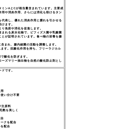
タミンAとCが相当量含まれています。主要成
作用や消炎作用、さらには消化も助けるタン
を代表し、優れた消炎作用と腫れを引かせる
助けます。
より免疫や消化を促進します。
菜に含まれる炭水化物で、ビフィズス菌や乳酸菌
ことが証明されています。食べ物の栄養を腸
母に含まれ、腸内細菌の活動を調整します。
れます。抗酸化作用を持ち、フリーラジカル
用で酸化を防ぎます。
ローズマリー抽出物を自然の酸化防止剤とし
ードです。
使用
る使い分け不要
が主原料
毛艶を美しく
配合
ョークを配合
ルを配合