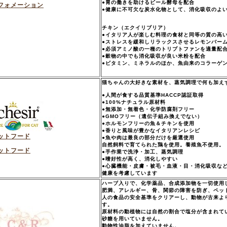
●胃の働きを助けるビール酵母を配合
フォメーション
●健康に不可欠な炭水化物として、消化吸収のよ
チキン（エクイリブリア）
●イタリア人が楽しむ料理の食材と同等の質の高
●ストレスを緩和しリラックスさせるレモンバー
●必須アミノ酸の一種のトリプトファンを適量配
●穀物の中でも消化吸収が良い米粉を配合
●ビタミン、ミネラルのほか、魚由来のコラーゲ
猫ちゃんの大好きな素材を、蒸気調理で何も加え
●人間が食する品質基準HACCP認証取得
●100%ナチュラル原材料
●無添加・無着色・化学防腐剤フリー
●GMOフリー（遺伝子組み換えでない）
●ホルモンフリーの魚＆チキンを使用
●香りと風味が豊かなイタリアンレシピ
ットフード
●魚や肉は最良の部分だけを厳選使用
自然飼料で育てられた鶏を使用。養殖魚不使用。
ットフード
●手作業で洗浄・加工、蒸気調理
●嗜好性が高く、消化しやすい
●心臓機能・皮膚・被毛・血液・目・消化吸収な
健康を考慮しています
ハーブ入りで、化学薬品、合成添加物を一切使用
肥満、アレルギー、骨、関節の障害を防ぎ、ペッ
人の食品の安全基準をクリアーし、動物が古来よ
す。
原材料の動植物には自然の割合で塩分が含まれて
砂糖を用いていません。
動物性油脂を加えていません。