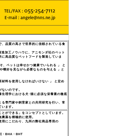
で、品質の高さで世界的に信頼されている食
製造加工ノウハウに、アニモンダ社のペット
料に高品質なペットフードを製造していま
そ、ペットは幸せかつ健康でいられる 」 と
や嗜好を見ながら必要なものを与える 」と
材料を使用しなければいけない 」 と定め
がないのです。
養生理学における犬･猫に必須な栄養素の徹底
とる専門家や飼育家との共同研究を行い、常
ています。
ことができる」をコンセプトとしています。
無農薬を積極的に使用。
使用にこだわり、九州の弊社商品専用の
・BHA・BHT