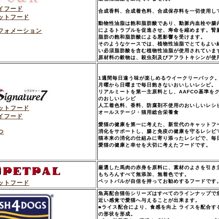
イフード
合成香料、合成着色料、合成保存料を一切使用し
ットフード
動物性油脂は飽和脂肪酸であり、動脈内血栓や腸
フォメーション
によるトラブルを促進させ、寿命を縮めます。腎
脂肪の飽和脂肪酸による悪影響を受けます。
そのようなケースでは、植物性油脂でとてもよい
い必須脂肪酸を含む植物性油脂が使用されていま
原材料の穀物は、殺虫剤及びアフラトキシンが使
1週間毎日違う味が楽しめるウイークリーパック
月曜から日曜まで毎日飽きないおいしいレシピ。
リアルミートを第一主原料とし、AAFCO基準を
のおしいレシピ
人工着色料、香料、防腐剤不使用のおいしいレシ
ットフード
オールステージ・猫用総合栄養食
イフード
愛猫の健康を第一に考えた、新世代のキャットフ
つ
消化をサポートし、腸と免疫の健康を守るレシピ
猫本来の消化の仕組みに寄り添ったレシピで、毎
愛猫の健康と幸せを大切に考えたフードです。
厳選した馬肉の赤身を原料に、素材のよさを引き
もちろんすべて無添加、無着色です。
ペットパルが自信を持ってお勧めするフードです
ットフード
魚高配合猫缶シリーズはすべてのラインナップで
近い感覚で愛猫へ与えることが出来ます。
■ライス配合により、食感を向上 ライスを配合
の形状を形成。