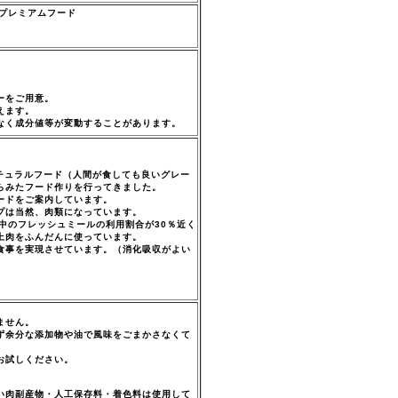
のプレミアムフード
。
ーをご用意。
えます。
なく成分値等が変動することがあります。
チュラルフード（人間が食しても良いグレー
らみたフード作りを行ってきました。
ードをご案内しています。
プは当然、肉類になっています。
中のフレッシュミールの利用割合が30％近く
上肉をふんだんに使っています。
食事を実現させています。（消化吸収がよい
ません。
ず余分な添加物や油で風味をごまかさなくて
お試しください。
い肉副産物・人工保存料・着色料は使用して