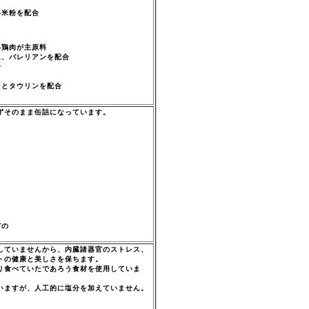
い米粉を配合
い鶏肉が主原料
ム、バレリアンを配合
合
ンとタウリンを配合
ずそのまま缶詰になっています。
どの
していませんから、内臓諸器官のストレス、
トの健康と美しさを保ちます。
り食べていたであろう食材を使用していま
いますが、人工的に塩分を加えていません。