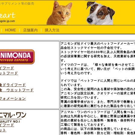
なサプリメント等の販売
HOME
店舗案内
購入方法
アニモンダ社ドイツ最大のペットフードメーカー
品会社ストックマイヤー社の子会社です。
ストックマイヤー社の100年に及ぶ人間用食品の
の必須栄養素に関する研究を加え、天然素材を原
す。
ドイツのフードは、 「様々な食材を食べさせてこ
イフード
いう考え方に基づいて、飼い主が 「ペットの体調
ットフード
いう考え方なのです。
ドイツでは「ペットフードに人間と同じレベルの原
食ドライフード
られています。
この為、安全性に疑問のある素材や添加物の恐れ
食 ウエットフード
アニモンダは設立以来、クオリティーの追求と栄
研究に力を注いでいます。
フォメーション
専属の栄養学者がおり、また、専門大学で教鞭を
に最新の研究結果に裏打ちされた製品を作り出し
アニマル・ワンのペットフードは「人間も食べる
お肉は九州産を中心にし、穀物と野菜は減農薬や
自然の素材を生かした無香料・無着色・保存料不
イフード
工場にて製造をしております。
の商品には、以下の添加物を使用していません。
ット
香料・着色料・保存料・防カビ剤・増粘剤・発色剤