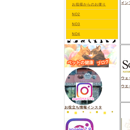
イン
お役様からのお便り
NO2
NO3
NO4
ウェ
ウエ
お役立ち情報インスタ