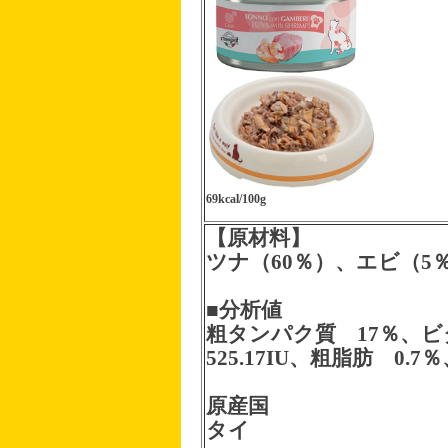
69kcal/100g
【原材料】
ツナ（60％）、エビ（5
■分析値
粗タンパク質 17％、ビタ
525.17IU、粗脂肪 0.7
原産国
タイ