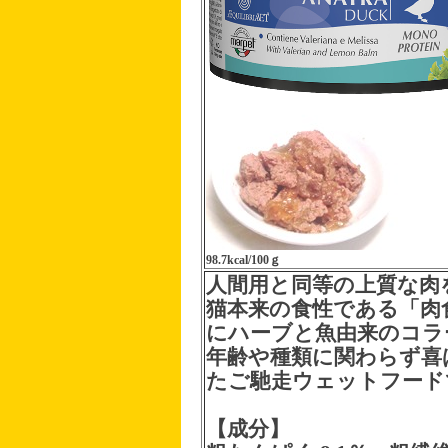
98.7kcal/100ｇ
人間用と同等の上質な肉
猫本来の食性である「肉
にハーブと魚由来のコラ
年齢や種類に関わらず喜
たご馳走ウェットフード
【成分】