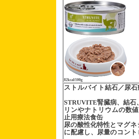
82kcal/100g
ストルバイト結石／尿石症
STRUVITE腎臓病、結
リンやナトリウムの数値
止用療法食缶
尿の酸性化特性とマグネ
に配慮し、尿量のコント