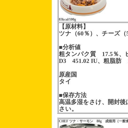
83kcal/100g
【原材料】
ツナ（60％）、チーズ（
■分析値
粗タンパク質 17.5％、
D3 451.02 IU、粗脂肪
原産国
タイ
■保存方法
高温多湿をさけ、開封後
さい。
CHEF ツナ・サーモン 80g 成猫用（一般