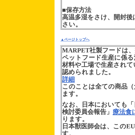
■保存方法
高温多湿をさけ、開封後
さい。
▲ページトップへ
MARPET社製フードは
ペットフード生産に係る法律
材料や工場で生産されて
認められました。
詳細
このことは全ての商品（
ます。
なお、日本においても「
検討委員会報告」
療法食
ります。
日本獣医師会は、このE
す。