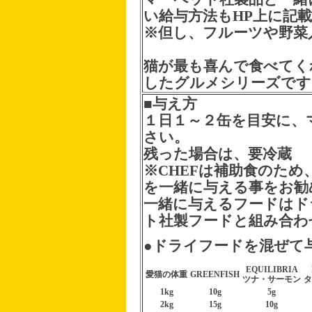
い給与方法もHP上に記
※但し、フルーツや野菜
猫が最も喜んで食べてく
したグルメシリーズです
■与え方
１日１～２缶を目安に、
さい。
残った場合は、要冷蔵
※CHEFは補助食のた
を一緒に与える事をお勧
一緒に与えるフードはド
ト社製フードと組み合わ
●
ドライフード
を混ぜて
EQUILIBRIA
愛猫の体重
GREENFISH
ツナ・サーモン
タ
1kg
10g
5g
2kg
15g
10g