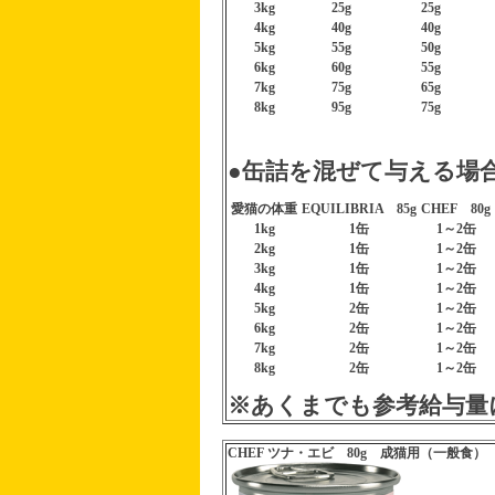
3kg
25g
25g
4kg
40g
40g
5kg
55g
50g
6kg
60g
55g
7kg
75g
65g
8kg
95g
75g
●
缶詰
を混ぜて与える場
愛猫の体重
EQUILIBRIA 85g
CHEF 80g
1kg
1缶
1～2缶
2kg
1缶
1～2缶
3kg
1缶
1～2缶
4kg
1缶
1～2缶
5kg
2缶
1～2缶
6kg
2缶
1～2缶
7kg
2缶
1～2缶
8kg
2缶
1～2缶
※あくまでも参考給与量
CHEF ツナ・エビ 80g 成猫用（一般食）