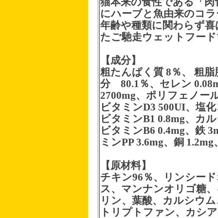
猫本来の食性である「肉
にハーブと魚由来のコラ
年齢や種類に関わらず喜
たご馳走ウェットフード
【成分】
粗たんぱく質 8％、 粗脂肪
分 80.1％、セレン 0.0
2700mg、ポリフェノール 
ビタミンD3 500UI、塩化
ビタミンB1 0.8mg、カルシ
ビタミンB6 0.4mg、鉄 3
ミンPP 3.6mg、銅 1.2mg
【原材料】
チキン96％、リンシー
ス、マンナンオリゴ糖、
リン、葉酸、カルシウム
トリプトファン、カシア