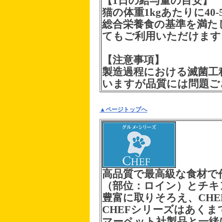
【1日の給与量の目安】
猫の体重1kgあたりに40
総合栄養食の基準を満た
てもご利用いただけます
【注意事項】
製造過程における滅菌工
いますが品質には問題ご
▲ページトップへ
高品質で最高級な食材で
（部位：ロイン）とチキ
豊富に取りそろえ、CH
CHEFシリーズはあく
マーペット社製品と一緒