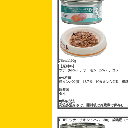
78kcal/100g
【原材料】
ツナ（60％）、サーモン（5％）、コメ
■分析値
粗タンパク質 18.7％、ビタミンA 0IU、粗繊維 0.
原産国
タイ
■保存方法
高温多湿をさけ、開封後は冷蔵庫で保存し、
CHEF ツナ・チキン・ハム 80g 成猫用（