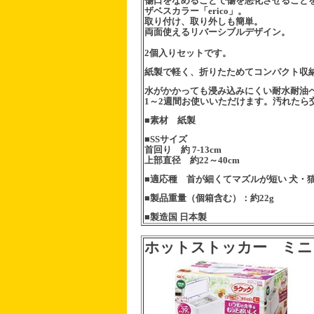
傷口をなめることで傷を悪化させること
ザベスカラー「erico」。
取り付け、取り外しも簡単。
両面使えるリバーシブルデザイン。
2個入りセットです。
紙製で軽く、折りたためてコンパクト収
水がかかっても浸み込みにくい耐水耐油
1～2週間お使いいただけます。汚れたら
■素材 紙製
■SSサイズ
首回り 約 7-13cm
上部直径 約22～40cm
■適応種 首が細くてマズルが短い 犬・
■製品重量（個箱含む）：約22g
■製造国 日本製
ホットストッカー ミニ